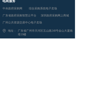
电商服务
中央政府采购网
综合采购系统电子卖场
广东省政府采购智慧云平台
深圳政府采购网上商城
广州公共资源交易中心电子卖场
地址：
广东省广州市天河区五山路248号金山大厦南
塔19楼
电话：
400-011-9558
传真：
020-62983368
邮箱：
hdkj@gzhengdian.com
恒电科技电商平台
恒电科技微信公众号
版权所有 © 广东恒电信息科技股份有限公司