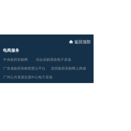
낀
返回顶部
电商服务
中央政府采购网
综合采购系统电子卖场
广东省政府采购智慧云平台
深圳政府采购网上商城
广州公共资源交易中心电子卖场
地址：
广东省广州市天河区五山路248号金山大厦南
塔19楼
电话：
400-011-9558
传真：
020-62983368
邮箱：
hdkj@gzhengdian.com
恒电科技电商平台
恒电科技微信公众号