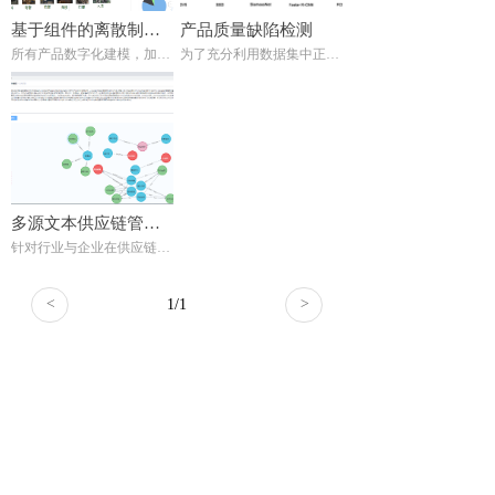
基于组件的离散制造过程工业软件
产品质量缺陷检测
所有产品数字化建模，加工工艺知识自动化，工艺知识软件化、组件化；建立统一平台，进行组件化工业软件构建开发与应用。
为了充分利用数据集中正确的模板图像，提出了基于孪生神经网络的缺陷检测系统。
多源文本供应链管理知识抽取工具软件
针对行业与企业在供应链协同管理过程中积累形成的案例文件、技术文档、经验手册等文本数据，通过文本摘要、关键词、问题、方法、所属知识领域等属性进行分析抽取，构建了供应链协同管理案例知识库系统原型，实现案例查询、检索等功能
<
1
/
1
>