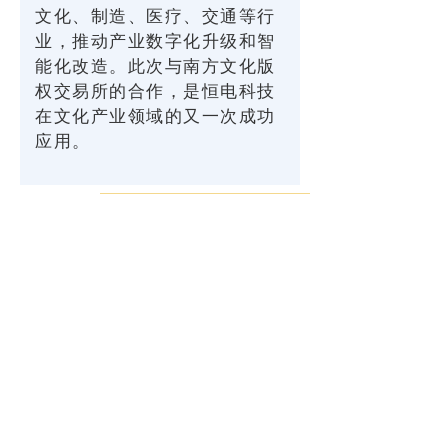
文化、制造、医疗、交通等行
业，推动产业数字化升级和智
能化改造。此次与南方文化版
权交易所的合作，是恒电科技
在文化产业领域的又一次成功
应用。
낀
返回顶部
电商服务
中央政府采购网
综合采购系统电子卖场
广东省政府采购智慧云平台
深圳政府采购网上商城
广州公共资源交易中心电子卖场
地址：
广东省广州市天河区五山路248号金山大厦南