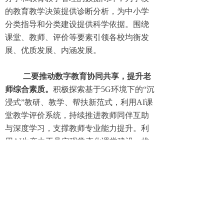
的教育教学决策提供诊断分析，为中小学
分类指导和分类建设提供科学依据。围绕
课堂、教师、评价等要素引领各校均衡发
展、优质发展、内涵发展。
二要推动数字教育协同共享，提升老
师综合素质。
积极探索基于5G环境下的“沉
浸式”教研、教学、帮扶新范式，利用AI课
堂教学评价系统，持续推进教师同伴互助
与深度学习，支撑教师专业能力提升。利
用AI生产力工具实现常态化课堂建设，推
进评课、优课解码、备课等环节闭环的形
成，精准分析课堂转型需要优化的方向，
助力教师课堂教学自主优化。
三要做好学生个性成长分析，助力学
生找准发展之路。
创建VR科创学习中心、